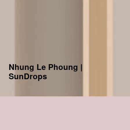
Nhung Le Phoung |
SunDrops